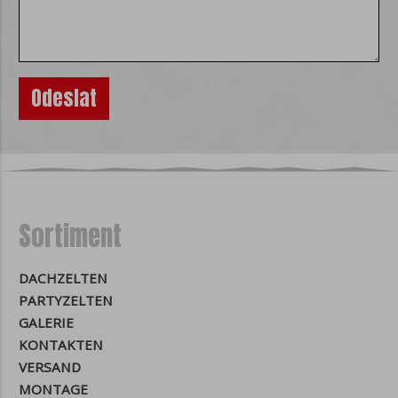
allgemein auf Ihrem Gerät installierten
Programme, daher können sie von Natur
aus keine Viren verbreiten, vertrauliche
Informationen lesen oder anderweitig die
Sicherheit Ihres Geräts gefährden.
Verteilung von Cookies
Zeitlich werden Cookies in kurzfristige
eingeteilt, die automatisch gelöscht
werden, wenn der Webbrowser
geschlossen wird oder eine Aktion des
Sortiment
Nutzers (zB beim Abmelden von der
Website) ausgeführt wird und langlebig,
die auch nach einem Neustart im
DACHZELTEN
Browser verbleiben und je nach
PARTYZELTEN
Einstellung verfallen.
GALERIE
Die Herkunft von Cookies mit Ihrem
KONTAKTEN
Browser kann von der ersten Partei
VERSAND
(Website), Ihnen (Sie können Cookies
MONTAGE