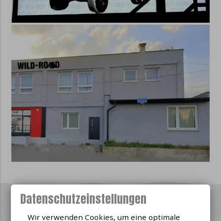
Datenschutzeinstellungen
Poptávka / dotaz k produktu
Wir verwenden Cookies, um eine optimale