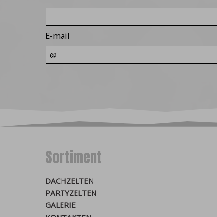
geschlossen wird oder e
langlebig, die auch nach
E-mail
Die Herkunft von Cookie
hinzufügen / ändern / lös
Verkehrsanalyse und Mar
Darüber hinaus unterteil
der Website dienen. Die
technischen Cookies kö
Ihrer Zustimmung auf Ih
Analytics, Facebook-Pixel
verbessern. Mit Hilfe v
entsprechend Ihres Inte
Sortiment
Cookies im Browser dea
Ohne Ihre Zustimmung sp
DACHZELTEN
Cookies in Ihrem Browser
PARTYZELTEN
Informationen zum Deakti
GALERIE
Google Chrome
KONTAKTEN