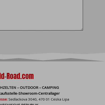
ausgeführt wird und
 verfallen.
hnen (Sie können Cookies
gebettete Tools für
ungslose Funktionieren
omatisch gültig. Neben
vieren, die wir nur mit
en (z. B. Google
d auf Ihrem Besuch zu
n Websites
ld-Road.com
 Deaktivieren aller
HZELTEN – OUTDOOR – CAMPING
en. Weitere
kaufsstelle-Showroom-Centrallager
wsers:
esse:
Sedlackova 3040, 470 01 Ceska Lipa
HECHISCHE REPUBLIK