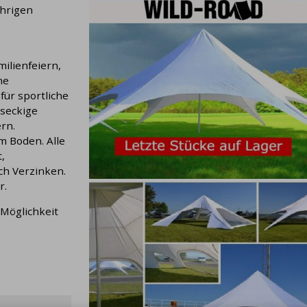
ährigen
milienfeiern,
ne
für sportliche
hseckige
rn.
m Boden. Alle
,
rch Verzinken.
r.
 Möglichkeit