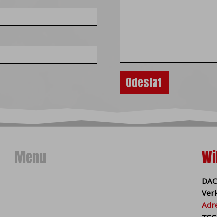
ine Aktion des Nutzers (zB beim Abmelden von der Website) 
 einem Neustart im Browser verbleiben und je nach Einstellung
s mit Ihrem Browser kann von der ersten Partei (Website), I
chen, zB über Entwicklertools) oder einer dritten Partei (ein
keting) beeinflusst werden.
en wir Cookies in
wesentliche (technische)
, die für das reib
 Zustimmung zur Verwendung von technischen Cookies ist aut
nnen Sie auch
optionale Cookies (Statistik und Marketing)
akti
rem Gerät speichern und von Dritten verarbeitet werden könn
, etc.). Statistische Cookies helfen uns, die Website basieren
on Marketing-Cookies können wir Ihnen von bereits besuchte
resses genauere Werbeinhalte anbieten.
Menu
Wi
ktivieren
eichern wir keine optionalen Cookies in Ihrem Browser.
Das
DAC
 kann zu Fehlfunktionen in einigen Teilen der Website führ
Ver
vieren von Cookies finden Sie in den Hilfedateien Ihres Bro
Adr
TSC