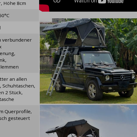
r, Höhe 8cm
+60°C
d
m verbundener
x
enung,
nk,
eklemmen
tter an allen
, Schuhtaschen,
n 2 Stück,
tasche
m Querprofile,
Oberer Deckel
Komposita
sch gesteuert
vom
Polymer
ABS