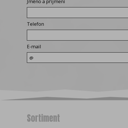
Jméno a příjmení
Google Chrome
Microsoft Edge
Safari
Telefon
Opera
Mozilla Firefox
E-mail
Sortiment