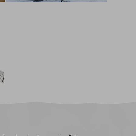
, wenn der Webbrowser
ausgeführt wird und
 verfallen.
hnen (Sie können Cookies
gebettete Tools für
ungslose Funktionieren
omatisch gültig. Neben
vieren, die wir nur mit
en (z. B. Google
d auf Ihrem Besuch zu
n Websites
 Deaktivieren aller
en. Weitere
wsers: