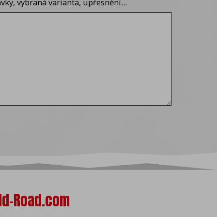
ky, vybraná varianta, upřesnění...
ld-Road.com