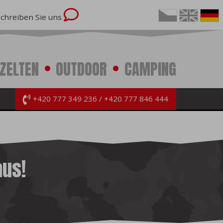
Schreiben Sie uns
ZELTEN
OUTDOOR
CAMPING
+420 777 349 236
+420 777 846 444
aus!