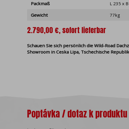
Verteilung von Cookies
Packmaß
L 235 x B
Zeitlich werden Cookies 
Gewicht
77kg
geschlossen wird oder e
langlebig, die auch nach
2.790,00 €, sofort lieferbar
Die Herkunft von Cookie
hinzufügen / ändern / lös
Schauen Sie sich persönlich die Wild-Road Dachz
Verkehrsanalyse und Mar
Showroom in Ceska Lipa, Tschechische Republik
Darüber hinaus unterteil
der Website dienen. Die
technischen Cookies kö
Ihrer Zustimmung auf Ih
Analytics, Facebook-Pixel
verbessern. Mit Hilfe v
entsprechend Ihres Inte
Cookies im Browser dea
Poptávka / dotaz k produktu
Ohne Ihre Zustimmung sp
Cookies in Ihrem Browser
Informationen zum Deakti