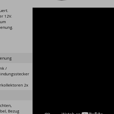
uert.
r 12V.
zum
ienung.
ienung
nk /
indungsstecker
rkollektoren 2x
ichten,
bel, Bezug