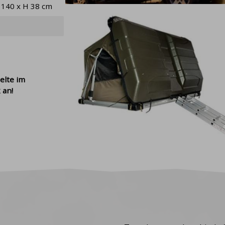
 140 x H 38 cm
in kurzfristige eingeteilt, die automatisch gelöscht werden
ine Aktion des Nutzers (zB beim Abmelden von der Website) 
 einem Neustart im Browser verbleiben und je nach Einstellung
s mit Ihrem Browser kann von der ersten Partei (Website), I
chen, zB über Entwicklertools) oder einer dritten Partei (ein
elte im
keting) beeinflusst werden.
 an!
en wir Cookies in
wesentliche (technische)
, die für das reib
 Zustimmung zur Verwendung von technischen Cookies ist aut
nnen Sie auch
optionale Cookies (Statistik und Marketing)
akti
rem Gerät speichern und von Dritten verarbeitet werden könn
, etc.). Statistische Cookies helfen uns, die Website basieren
on Marketing-Cookies können wir Ihnen von bereits besuchte
resses genauere Werbeinhalte anbieten.
ktivieren
eichern wir keine optionalen Cookies in Ihrem Browser.
Das
 kann zu Fehlfunktionen in einigen Teilen der Website führ
vieren von Cookies finden Sie in den Hilfedateien Ihres Bro