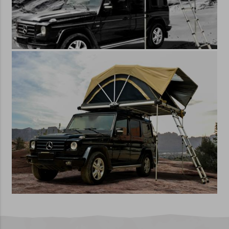
Cookies können wir Ihnen von bereits
besuchten Websites entsprechend Ihres
Interesses genauere Werbeinhalte
anbieten.
Cookies im Browser deaktivieren
Ohne Ihre Zustimmung speichern wir
keine optionalen Cookies in Ihrem
Browser.
Das Deaktivieren aller Cookies
in Ihrem Browser kann zu
Fehlfunktionen in einigen Teilen der
Website führen. Weitere Informationen
zum Deaktivieren von Cookies finden Sie
in den Hilfedateien Ihres Browsers:
Google Chrome
Microsoft Edge
Safari
Opera
Mozilla Firefox