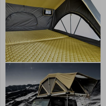
(Website), Ihnen (Sie können Cookies
hinzufügen / ändern / löschen, zB über
Entwicklertools) oder einer dritten Partei
(eingebettete Tools für Verkehrsanalyse
und Marketing) beeinflusst werden.
Darüber hinaus unterteilen wir Cookies
in
wesentliche (technische)
, die für das
reibungslose Funktionieren der Website
dienen. Die Zustimmung zur Verwendung
von technischen Cookies ist automatisch
gültig. Neben technischen Cookies
können Sie auch
optionale Cookies
(Statistik und Marketing)
aktivieren, die
wir nur mit Ihrer Zustimmung auf Ihrem
Gerät speichern und von Dritten
verarbeitet werden können (z. B. Google
Analytics, Facebook-Pixel, etc.).
Statistische Cookies helfen uns, die
Website basierend auf Ihrem Besuch zu
verbessern. Mit Hilfe von Marketing-