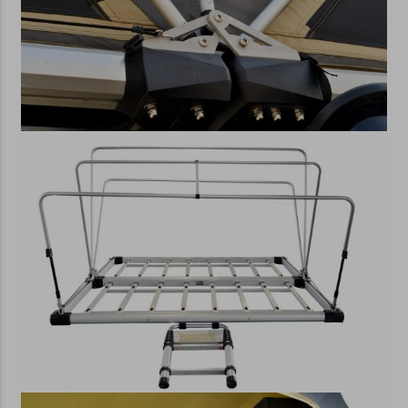
gespeichert werden.
Cookies sind keine
allgemein auf Ihrem Gerät installierten
Programme, daher können sie von Natur
aus keine Viren verbreiten, vertrauliche
Informationen lesen oder anderweitig die
Sicherheit Ihres Geräts gefährden.
Verteilung von Cookies
Zeitlich werden Cookies in kurzfristige
eingeteilt, die automatisch gelöscht
werden, wenn der Webbrowser
geschlossen wird oder eine Aktion des
Nutzers (zB beim Abmelden von der
Website) ausgeführt wird und langlebig,
die auch nach einem Neustart im
Browser verbleiben und je nach
Einstellung verfallen.
Die Herkunft von Cookies mit Ihrem
Browser kann von der ersten Partei