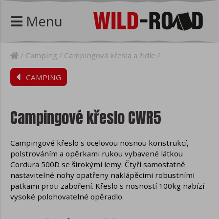
Menu
Camping
Campingová křesla a židle
CAMPING
Campingové křeslo CWR5
Campingové křeslo s ocelovou nosnou konstrukcí,
polstrováním a opěrkami rukou vybavené látkou
Cordura 500D se širokými lemy. Čtyři samostatně
nastavitelné nohy opatřeny naklápěcími robustními
patkami proti zaboření. Křeslo s nosností 100kg nabízí
vysoké polohovatelné opěradlo.