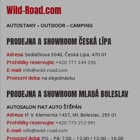
Z hlediska času se cookies dělí na
Wild-Road.com
krátkodobá, která jsou automaticky
vymazána při zavření webového
prohlížeče nebo při provedené akci
AUTOSTANY – OUTDOOR – CAMPING
uživatelem (např. při odhlášení z
webových stránek) a dlouhodobá, která
PRODEJNA A SHOWROOM ČESKÁ LÍPA
zůstávají v prohlížeči i po jeho opětovném
spuštění a jejich platnost vyprší v
Adresa:
Sedláčkova 3040, Česká Lípa, 470 01
závislosti na jejich nastavení.
Prohlídky rezervujte:
+420 777 349 236
Původ cookies se Vašem prohlížeči může
E-mail:
info@wild-road.com
být ovlivněn první stranou (webovými
Provozní doba:
na objednávku
stránkami), Vámi (cookies můžete
přidávat / měnit / mazat např. přes
PRODEJNA A SHOWROOM MLADÁ BOLESLAV
nástroje pro vývojáře) nebo třetí stranou
(vložené nástroje pro analýzu
AUTOSALON FIAT AUTO ŠTĚPÁN
návštěvnosti a marketing).
Adresa:
tř. V. Klementa 1437, Ml. Boleslav, 293 01
Dále cookies dělíme na
nezbytně nutná
Prohlídky rezervujte:
+420 775 212 991
(technická)
, která slouží ke správné
E-mail:
info@wild-road.com
funkci webových stránek. Souhlas s
Provozní doba:
PO – PÁ: 7,00 – 12,00 / 13,00 – 16,00
použitím technických cookies je