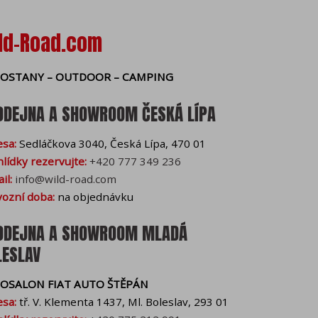
mi), Vámi (cookies
ld-Road.com
vložené nástroje pro
bových stránek. Souhlas s
OSTANY – OUTDOOR – CAMPING
e také povolit
volitelná
adě vašeho souhlasu a
ODEJNA A SHOWROOM ČESKÁ LÍPA
tistická cookies nám
ch cookies vám můžeme
sa:
Sedláčkova 3040, Česká Lípa, 470 01
lídky rezervujte:
+420 777 349 236
il:
info@wild-road.com
ozní doba:
na objednávku
h cookies v prohlížeči
s najdete v souborech s
ODEJNA A SHOWROOM MLADÁ
LESLAV
OSALON FIAT AUTO ŠTĚPÁN
sa:
tř. V. Klementa 1437, Ml. Boleslav, 293 01