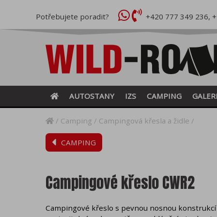
Potřebujete poradit?
+420 777 349 236
,
+
AUTOSTANY
IZS
CAMPING
GALER
Camping
Campingová křesla a židle
CAMPING
Campingové křeslo CWR2
Campingové křeslo s pevnou nosnou konstrukcí 