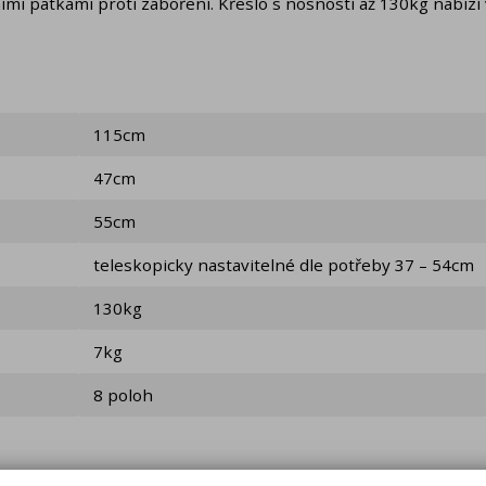
mi patkami proti zaboření. Křeslo s nosností až 130kg nabízí
115cm
47cm
55cm
teleskopicky nastavitelné dle potřeby 37 – 54cm
130kg
7kg
8 poloh