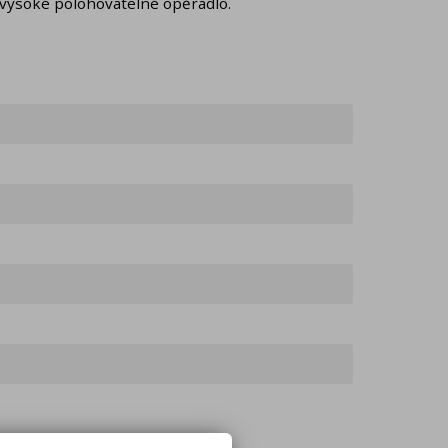
 vysoké polohovatelné opěradlo.