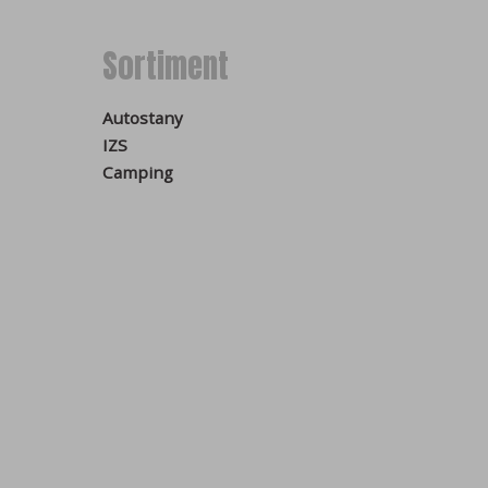
Původ cookies se Vašem p
Sortiment
můžete přidávat / měnit /
analýzu návštěvnosti a m
Dále cookies dělíme na
n
Autostany
použitím technických coo
IZS
cookies (statistická a ma
Camping
mohou být zpracována třet
pomáhají vylepšovat web
nabídnout přesnější rekl
Zakázání cookies v proh
Bez vašeho souhlasu do p
může docházet k nefunkčn
nápovědou vašeho prohlí
Google Chrome
Microsoft Edge
Safari
Opera