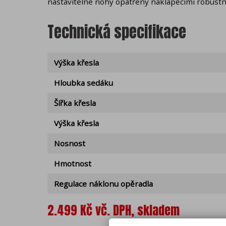
nastavitelné nohy opatřeny naklápěcími robustní
Technická specifikace
Výška křesla
Hloubka sedáku
Šířka křesla
Výška křesla
Nosnost
Hmotnost
Regulace náklonu opěradla
2.499 Kč vč. DPH, skladem