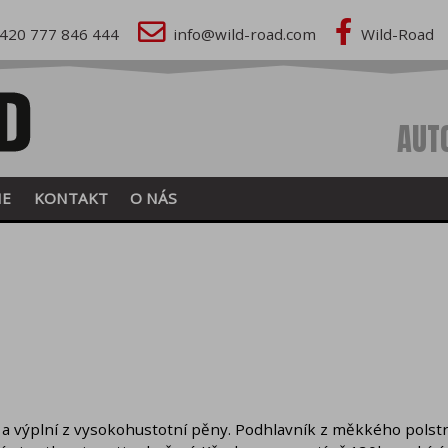
420 777 846 444
info@wild-road.com
Wild-Road
AUT
IE
KONTAKT
O NÁS
a výplní z vysokohustotní pěny. Podhlavník z měkkého polst