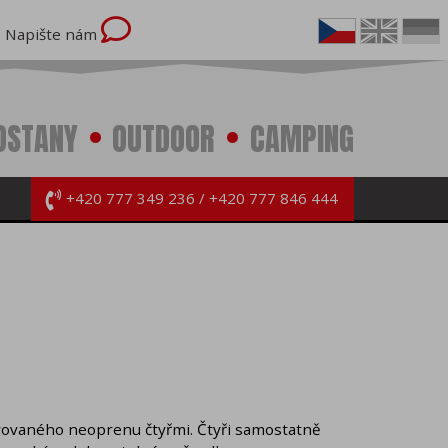
Napište nám
OSTANY
OUTDOOR
CAMPING
+420 777 349 236
+420 777 846 444
rovaného neoprenu čtyřmi. Čtyři samostatně