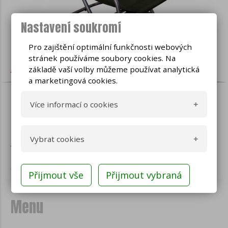
Nastavení soukromí
Pro zajištění optimální funkčnosti webových
stránek používáme soubory cookies. Na
základě vaší volby můžeme používat analytická
a marketingová cookies.
Více informací o cookies
Sortiment
Co jsou cookies
Vybrat cookies
Autostany
Cookies jsou malé textové soubory
IZS
používané webovými stránkami na
Camping
Ano
Technická cookies
internetu. Tyto soubory jsou uloženy ve
vašem prohlížeči a vznikají na straně
Ne
serveru při návštěvě webových stránek
Menu
nebo na straně klienta v prohlížeči (např.
Volitelná cookies (analytická a marketingová)
javascriptem nebo ruční úpravou).