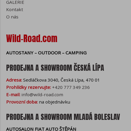
GALERIE
Cookies jsou používány při komunikaci
prohlížeče s webovými stránkami. V
Kontakt
cookies mohou být uloženy jakékoli
O nás
textové informace (např. aktivní
přihlášení, preference vyhledávání atd.).
Cookies nejsou běžné nainstalované
Wild-Road.com
programy ve Vašem zařízení, nemohou
tedy ze své podstaty šířit viry, číst
AUTOSTANY – OUTDOOR – CAMPING
důvěrné informace nebo jinak narušit
bezpečnost Vašeho zařízení.
PRODEJNA A SHOWROOM ČESKÁ LÍPA
Rozdělení cookies
Adresa:
Sedláčkova 3040, Česká Lípa, 470 01
Z hlediska času se cookies dělí na
Prohlídky rezervujte:
+420 777 349 236
krátkodobá, která jsou automaticky
E-mail:
info@wild-road.com
vymazána při zavření webového
prohlížeče nebo při provedené akci
Provozní doba:
na objednávku
uživatelem (např. při odhlášení z
webových stránek) a dlouhodobá, která
PRODEJNA A SHOWROOM MLADÁ BOLESLAV
zůstávají v prohlížeči i po jeho opětovném
spuštění a jejich platnost vyprší v
AUTOSALON FIAT AUTO ŠTĚPÁN